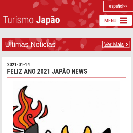
español>>
Pacotes Turísticos
MENU
Quem somos
Ultimas Noticias
Ver Mais
Nossa Equipe
2021-01-14
FELIZ ANO 2021 JAPÃO NEWS
Fale conosco
cerrar