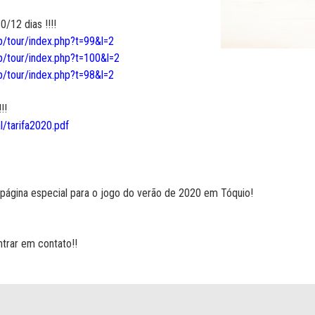
/12 dias !!!!
p/tour/index.php?t=99&l=2
p/tour/index.php?t=100&l=2
p/tour/index.php?t=98&l=2
!!
l/tarifa2020.pdf
ágina especial para o jogo do verão de 2020 em Tóquio!
ntrar em contato!!